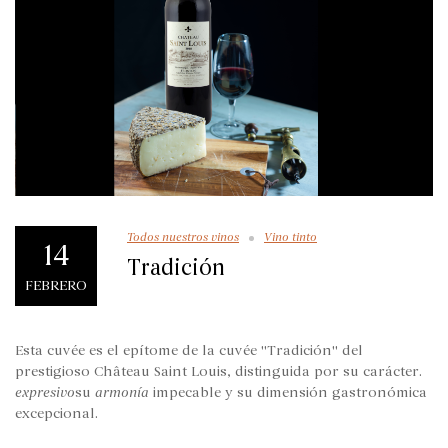
Todos nuestros vinos
Vino tinto
14
Tradición
FEBRERO
Esta cuvée es el epítome de la cuvée "Tradición" del
prestigioso Château Saint Louis, distinguida por su carácter.
expresivo
su
armonía
impecable y su dimensión gastronómica
excepcional.