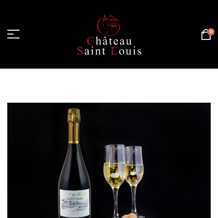
0
Página de inicio
/
Posts etiquetados “cuve”