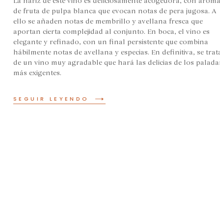
La nariz de este vino es deliciosamente acogedora, con arom
de fruta de pulpa blanca que evocan notas de pera jugosa. A
ello se añaden notas de membrillo y avellana fresca que
aportan cierta complejidad al conjunto. En boca, el vino es
elegante y refinado, con un final persistente que combina
hábilmente notas de avellana y especias. En definitiva, se trat
de un vino muy agradable que hará las delicias de los palada
más exigentes.
SEGUIR LEYENDO