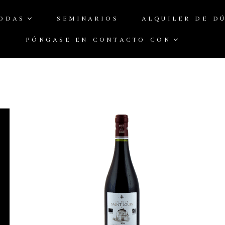
ODAS
SEMINARIOS
ALQUILER DE D
PÓNGASE EN CONTACTO CON
Página de inicio
/
Posts etiquetados “fût de chêne”