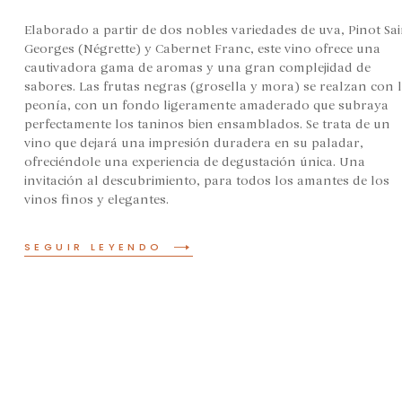
Elaborado a partir de dos nobles variedades de uva, Pinot Sai
Georges (Négrette) y Cabernet Franc, este vino ofrece una
cautivadora gama de aromas y una gran complejidad de
sabores. Las frutas negras (grosella y mora) se realzan con 
peonía, con un fondo ligeramente amaderado que subraya
perfectamente los taninos bien ensamblados. Se trata de un
vino que dejará una impresión duradera en su paladar,
ofreciéndole una experiencia de degustación única. Una
invitación al descubrimiento, para todos los amantes de los
vinos finos y elegantes.
SEGUIR LEYENDO