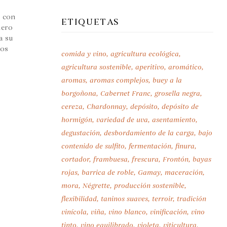
, con
ETIQUETAS
mero
a su
nos
comida y vino
agricultura ecológica
agricultura sostenible
aperitivo
aromático
aromas
aromas complejos
buey a la
borgoñona
Cabernet Franc
grosella negra
cereza
Chardonnay
depósito
depósito de
hormigón
variedad de uva
asentamiento
degustación
desbordamiento de la carga
bajo
contenido de sulfito
fermentación
finura
cortador
frambuesa
frescura
Frontón
bayas
rojas
barrica de roble
Gamay
maceración
mora
Négrette
producción sostenible
flexibilidad
taninos suaves
terroir
tradición
vinícola
viña
vino blanco
vinificación
vino
tinto
vino equilibrado
violeta
viticultura