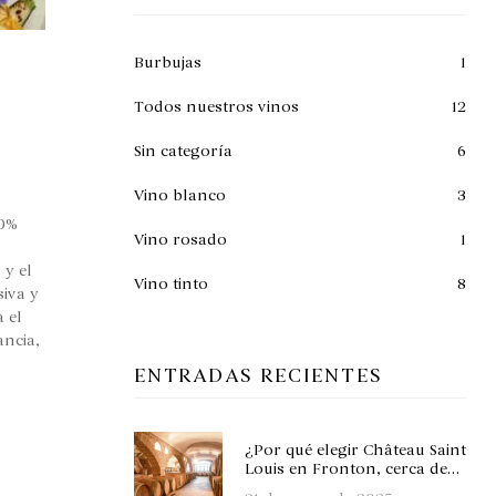
Burbujas
1
Todos nuestros vinos
12
Sin categoría
6
Vino blanco
3
00%
Vino rosado
1
 y el
Vino tinto
8
iva y
 el
ancia,
ENTRADAS RECIENTES
¿Por qué elegir Château Saint
Louis en Fronton, cerca de
Toulouse, para sus