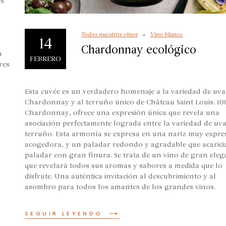
as
Todos nuestros vinos
Vino blanco
14
Chardonnay ecológico
a
FEBRERO
res
Esta cuvée es un verdadero homenaje a la variedad de uva
Chardonnay y al terruño único de Château Saint Louis. 1
Chardonnay, ofrece una expresión única que revela una
asociación perfectamente lograda entre la variedad de uva
terruño. Esta armonía se expresa en una nariz muy expres
acogedora, y un paladar redondo y agradable que acaricia
paladar con gran finura. Se trata de un vino de gran eleg
que revelará todos sus aromas y sabores a medida que lo
disfrute. Una auténtica invitación al descubrimiento y al
asombro para todos los amantes de los grandes vinos.
SEGUIR LEYENDO