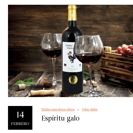
Todos nuestros vinos
Vino tinto
14
Espíritu galo
FEBRERO