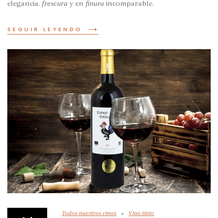
elegancia.
frescura
y en
finura
incomparable.
SEGUIR LEYENDO
Todos nuestros vinos
Vino tinto