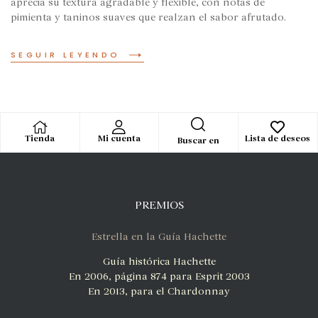
aprecia su textura agradable y flexible, con notas de
pimienta y taninos suaves que realzan el sabor afrutado.
SEGUIR LEYENDO
Tienda
Mi cuenta
Lista de deseos
Buscar en
PREMIOS
Estrella en la Guía Hachette
Guía histórica Hachette
En 2006, página 874 para Esprit 2003
En 2013, para el Chardonnay