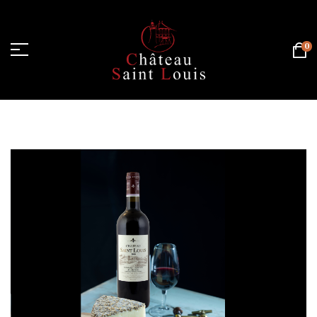
0
Página de inicio
/
Posts etiquetados “cerise”