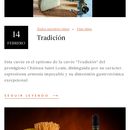
Todos nuestros vinos
Vino tinto
14
Tradición
FEBRERO
Esta cuvée es el epítome de la cuvée "Tradición" del
prestigioso Château Saint Louis, distinguida por su carácter.
expresivo
su
armonía
impecable y su dimensión gastronómica
excepcional.
SEGUIR LEYENDO