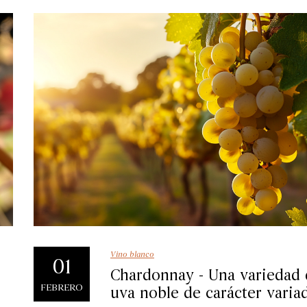
Vino blanco
01
Chardonnay - Una variedad 
FEBRERO
uva noble de carácter varia