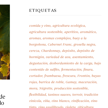
ETIQUETAS
comida y vino
agricultura ecológica
agricultura sostenible
aperitivo
aromático
aromas
aromas complejos
buey a la
borgoñona
Cabernet Franc
grosella negra
cereza
Chardonnay
depósito
depósito de
hormigón
variedad de uva
asentamiento
degustación
desbordamiento de la carga
bajo
contenido de sulfito
fermentación
finura
cortador
frambuesa
frescura
Frontón
bayas
rojas
barrica de roble
Gamay
maceración
mora
Négrette
producción sostenible
flexibilidad
taninos suaves
terroir
tradición
de
vinícola
viña
vino blanco
vinificación
vino
do
tinto
vino equilibrado
violeta
viticultura