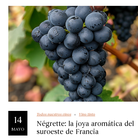
Todos nuestros vinos
Vino tinto
14
Négrette: la joya aromática del
MAYO
suroeste de Francia