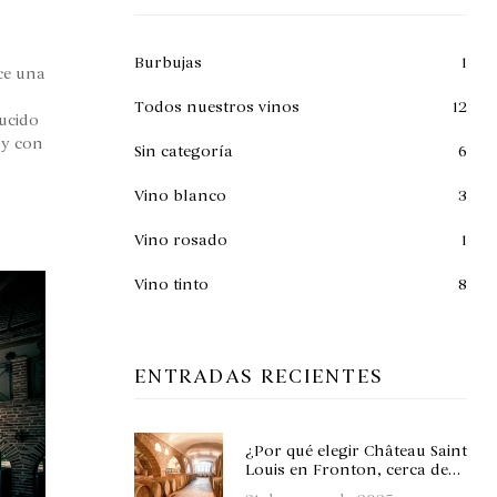
Burbujas
1
ce una
Todos nuestros vinos
12
ducido
 y con
Sin categoría
6
Vino blanco
3
Vino rosado
1
Vino tinto
8
ENTRADAS RECIENTES
¿Por qué elegir Château Saint
Louis en Fronton, cerca de
Toulouse, para sus