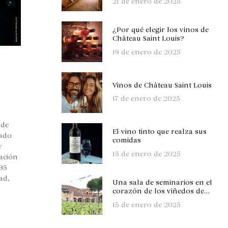
21 de enero de 2025
seminarios?
¿Por qué elegir los vinos de
Château Saint Louis?
19 de enero de 2025
Vinos de Château Saint Louis
17 de enero de 2025
 de
El vino tinto que realza sus
vado
comidas
y
15 de enero de 2025
ación
 35
ad,
Una sala de seminarios en el
corazón de los viñedos de
Toulouse
15 de enero de 2025