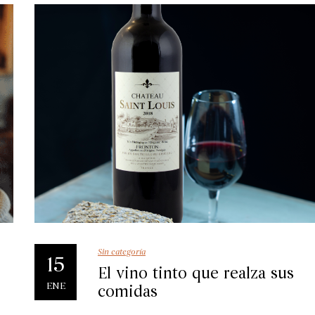
Sin categoría
15
El vino tinto que realza sus
ENE
comidas