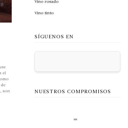
Vino rosado
Vino tinto
SÍGUENOS EN
use
n el
 como
 de
NUESTROS COMPROMISOS
r, son
s