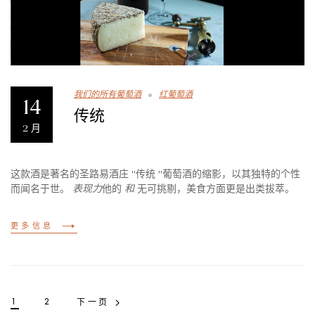
我们的所有葡萄酒
红葡萄酒
14
传统
2 月
这款酒是著名的圣路易酒庄 "传统 "葡萄酒的缩影，以其独特的个性
而闻名于世。
表现力
他的
和
无可挑剔，美食方面更是出类拔萃。
更多信息
1
2
下一页