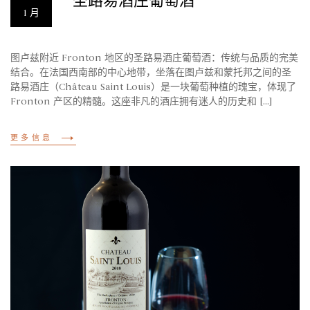
圣路易酒庄葡萄酒
1 月
图卢兹附近 Fronton 地区的圣路易酒庄葡萄酒：传统与品质的完美
结合。在法国西南部的中心地带，坐落在图卢兹和蒙托邦之间的圣
路易酒庄（Château Saint Louis）是一块葡萄种植的瑰宝，体现了
Fronton 产区的精髓。这座非凡的酒庄拥有迷人的历史和 [...]
更多信息