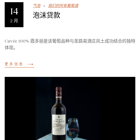
气泡
我们的所有葡萄酒
14
泡沫贷款
2 月
Cuvée 100% 霞多丽是该葡萄品种与圣路易酒庄风土成功结合的独特
体现。
更多信息