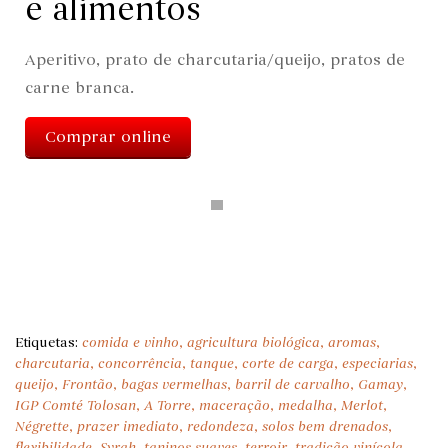
e alimentos
Aperitivo, prato de charcutaria/queijo, pratos de
carne branca.
Comprar online
Etiquetas:
comida e vinho
,
agricultura biológica
,
aromas
,
charcutaria
,
concorrência
,
tanque
,
corte de carga
,
especiarias
,
queijo
,
Frontão
,
bagas vermelhas
,
barril de carvalho
,
Gamay
,
IGP Comté Tolosan
,
A Torre
,
maceração
,
medalha
,
Merlot
,
Négrette
,
prazer imediato
,
redondeza
,
solos bem drenados
,
flexibilidade
,
Syrah
,
taninos suaves
,
terroir
,
tradição vinícola
,