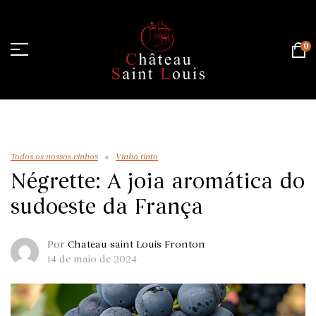
0
Página inicial
/
Todos os nossos vinhos
/
Négrette: A joia
aromática do sudoeste da França
Todos os nossos vinhos
Vinho tinto
Négrette: A joia aromática do
sudoeste da França
Por
Chateau saint Louis Fronton
14 de maio de 2024