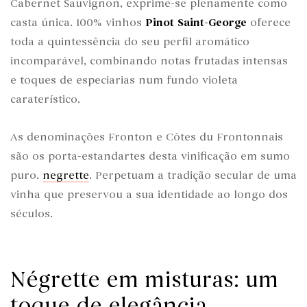
Cabernet Sauvignon, exprime-se plenamente como
casta única. 100% vinhos
Pinot Saint-George
oferece
toda a quintessência do seu perfil aromático
incomparável, combinando notas frutadas intensas
e toques de especiarias num fundo violeta
caraterístico.
As denominações Fronton e Côtes du Frontonnais
são os porta-estandartes desta vinificação em sumo
puro.
negrette
. Perpetuam a tradição secular de uma
vinha que preservou a sua identidade ao longo dos
séculos.
Négrette em misturas: um
toque de elegância