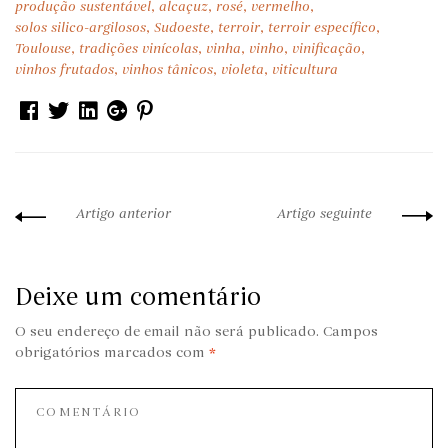
produção sustentável
,
alcaçuz
,
rosé
,
vermelho
,
solos silico-argilosos
,
Sudoeste
,
terroir
,
terroir específico
,
Toulouse
,
tradições vinícolas
,
vinha
,
vinho
,
vinificação
,
vinhos frutados
,
vinhos tânicos
,
violeta
,
viticultura
Facebook
Twitter
Linkedin
Google+
Pinterest
Artigo anterior
Artigo seguinte
Deixe um comentário
O seu endereço de email não será publicado.
Campos
obrigatórios marcados com
*