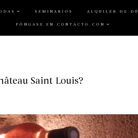
ODAS
SEMINARIOS
ALQUILER DE D
PÓNGASE EN CONTACTO CON
a de inicio
/
Sin categoría
/
¿Por qué elegir los vinos de Château Saint 
Château Saint Louis?