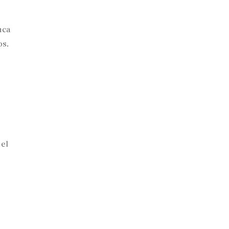
nca
s.
el