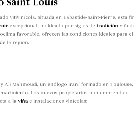
o Saint Louis
do vitivinícola. Situada en Labastide-Saint-Pierre, esta fi
roir
excepcional, moldeada por siglos de
tradición
viñedo
oclima favorable, ofrecen las condiciones ideales para el
de la región.
n
u y Ali Mahmoudi, un enólogo iraní formado en Toulouse, 
enacimiento. Los nuevos propietarios han emprendido
cta a la
viña
e instalaciones vinícolas: