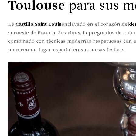
Toulouse
para sus me
Le
Castillo Saint Louis
enclavado en el corazón del
de
suroeste de Francia. Sus vinos, impregnados de auten
combinado con técnicas modernas respetuosas con e
merecen un lugar especial en sus mesas festivas.