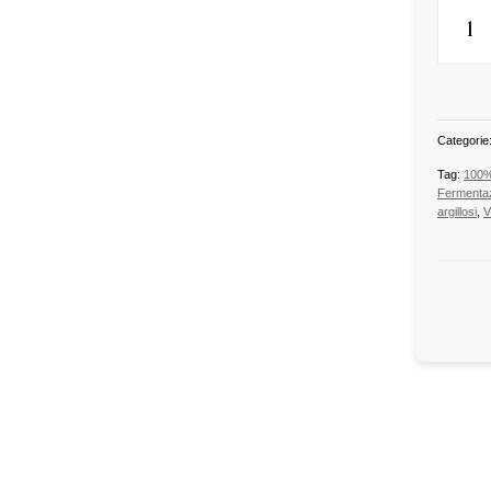
Categorie
Tag:
100%
Fermentaz
argillosi
,
V