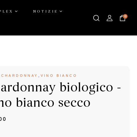
PLEX
NOTIZIE
0
nco secco
,
,
CHARDONNAY
VINO BIANCO
ardonnay biologico -
no bianco secco
.00