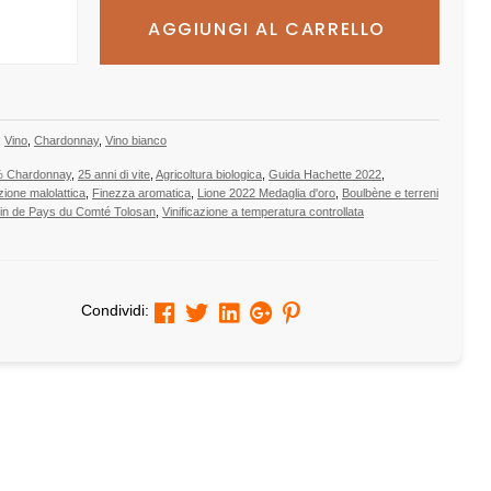
AGGIUNGI AL CARRELLO
:
Vino
,
Chardonnay
,
Vino bianco
 Chardonnay
,
25 anni di vite
,
Agricoltura biologica
,
Guida Hachette 2022
,
ione malolattica
,
Finezza aromatica
,
Lione 2022 Medaglia d'oro
,
Boulbène e terreni
in de Pays du Comté Tolosan
,
Vinificazione a temperatura controllata
Facebook
Twitter
Linkedin
Google+
Pinterest
Condividi: