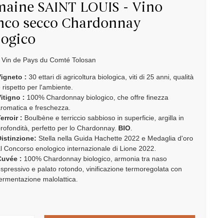
aine SAINT LOUIS - Vino
nco secco Chardonnay
logico
Vin de Pays du Comté Tolosan
igneto :
30 ettari di agricoltura biologica, viti di 25 anni, qualità
 rispetto per l'ambiente.
itigno :
100% Chardonnay biologico, che offre finezza
romatica e freschezza.
erroir :
Boulbène e terriccio sabbioso in superficie, argilla in
rofondità, perfetto per lo Chardonnay.
BIO
.
istinzione:
Stella nella Guida Hachette 2022 e Medaglia d'oro
l Concorso enologico internazionale di Lione 2022.
Cuvée :
100% Chardonnay biologico, armonia tra naso
spressivo e palato rotondo, vinificazione termoregolata con
ermentazione malolattica.