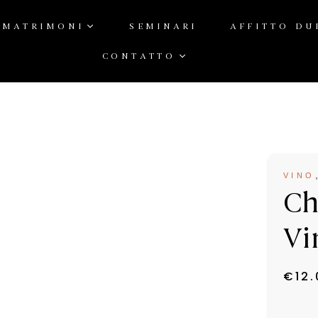
MATRIMONI
SEMINARI
AFFITTO DU
CONTATTO
niziale
/
Vino bianco
/
Chardonnay
/
Chardonnay biologico - Vino bia
VINO
Ch
Vi
€
12