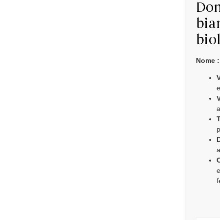
Dom
bia
bio
Nome :
V
e
V
a
T
p
D
a
e
f