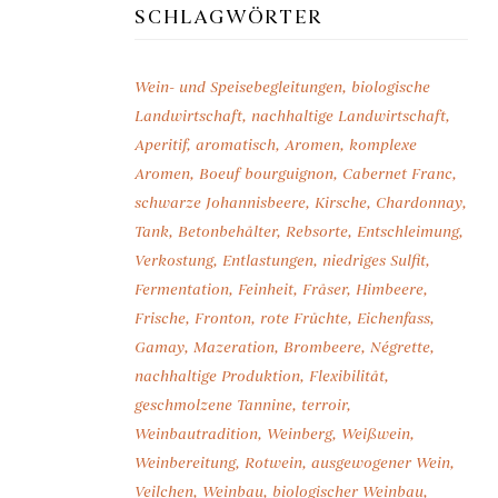
SCHLAGWÖRTER
Wein- und Speisebegleitungen
biologische
Landwirtschaft
nachhaltige Landwirtschaft
Aperitif
aromatisch
Aromen
komplexe
Aromen
Boeuf bourguignon
Cabernet Franc
schwarze Johannisbeere
Kirsche
Chardonnay
Tank
Betonbehälter
Rebsorte
Entschleimung
Verkostung
Entlastungen
niedriges Sulfit
Fermentation
Feinheit
Fräser
Himbeere
Frische
Fronton
rote Früchte
Eichenfass
Gamay
Mazeration
Brombeere
Négrette
nachhaltige Produktion
Flexibilität
geschmolzene Tannine
terroir
Weinbautradition
Weinberg
Weißwein
Weinbereitung
Rotwein
ausgewogener Wein
Veilchen
Weinbau
biologischer Weinbau