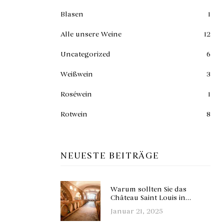
Blasen
1
Alle unsere Weine
12
Uncategorized
6
Weißwein
3
Roséwein
1
Rotwein
8
NEUESTE BEITRÄGE
Warum sollten Sie das
Château Saint Louis in
Fronton in der Nähe von
Januar 21, 2025
Toulouse für Ihre Seminare
wählen?