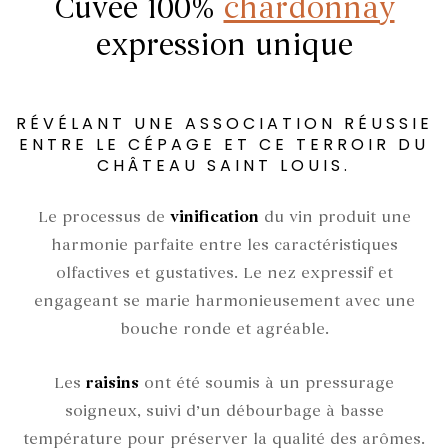
Cuvée 100%
chardonnay
expression unique
RÉVÉLANT UNE ASSOCIATION RÉUSSIE
ENTRE LE CÉPAGE ET CE TERROIR DU
CHÂTEAU SAINT LOUIS.
Le processus de
vinification
du vin produit une
harmonie parfaite
entre les caractéristiques
olfactives
et
gustatives
. Le
nez expressif
et
engageant
se marie
harmonieusement
avec une
bouche ronde
et
agréable
.
Les
raisins
ont été soumis à un
pressurage
soigneux
, suivi d’un
débourbage à basse
température
pour préserver la qualité des
arômes
.