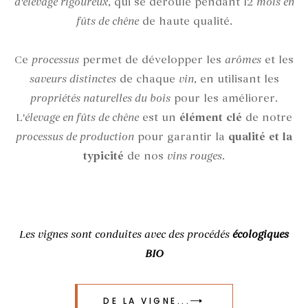
d'élevage rigoureux
, qui se déroule pendant 12
mois en
fûts de chêne
de haute qualité.
Ce
processus
permet de développer les
arômes
et les
saveurs distinctes
de chaque
vin
, en utilisant les
propriétés naturelles du bois
pour les améliorer.
L'
élevage en fûts de chêne
est un
élément clé
de notre
processus de production
pour garantir la
qualité et la
typicité
de nos
vins rouges
.
Les vignes sont conduites avec des procédés
écologiques
BIO
DE LA VIGNE...