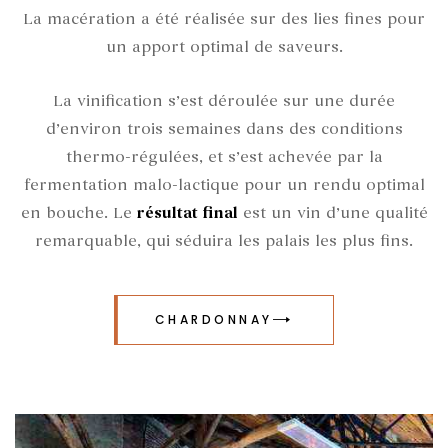
La
macération
a été réalisée sur des
lies fines
pour
un apport optimal de
saveurs
.
La vinification s’est déroulée sur une durée
d’environ
trois semaines
dans des conditions
thermo-régulées
, et s’est achevée par la
fermentation malo-lactique
pour un
rendu optimal
en bouche
. Le
résultat final
est un vin d’une qualité
remarquable
, qui séduira les
palais les plus fins
.
CHARDONNAY