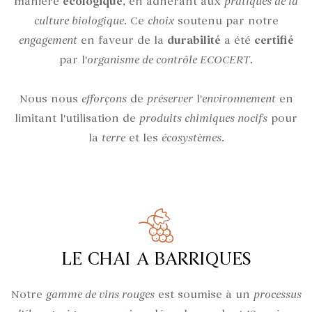
manière
écologique
, en adhérant aux
pratiques de la
culture biologique
. Ce
choix
soutenu par notre
engagement
en faveur de la
durabilité
a été
certifié
par l'
organisme de contrôle ECOCERT
.
Nous nous
efforçons
de
préserver
l'
environnement
en
limitant l'utilisation de
produits chimiques nocifs
pour
la
terre
et les
écosystèmes
.
LE CHAI A BARRIQUES
Notre
gamme de vins rouges
est soumise à un
processus