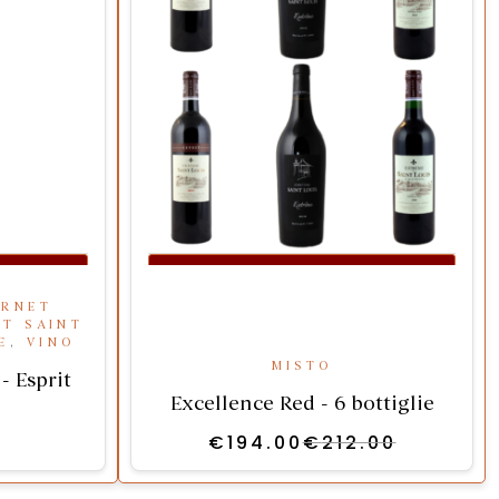
RRELLO
AGGIUNGI AL CARRELLO
ERNET
OT SAINT
E
,
VINO
MISTO
- Esprit
Excellence Red - 6 bottiglie
€
194.00
€
212.00