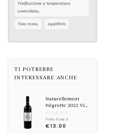
Vinificazione a temperatura
controllata
Vino rosso
equilibrio
TI POTREBBE
INTERESSARE ANCHE
Naturellement
Négrette 2022 Vino
rosso biologico -
Certificato
Voto 0 su 5
biologico e
€
13.00
prodotto in modo