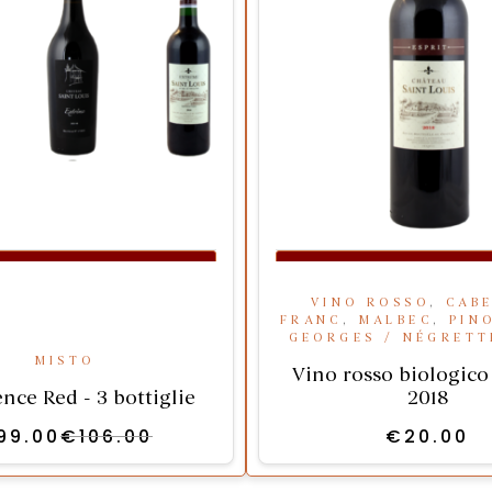
IUNGI AL CARRELLO
AGGIUNGI AL CA
VINO ROSSO
,
CAB
FRANC
,
MALBEC
,
PIN
GEORGES / NÉGRETT
MISTO
Vino rosso biologico 
nce Red - 3 bottiglie
2018
99.00
€
106.00
€
20.00