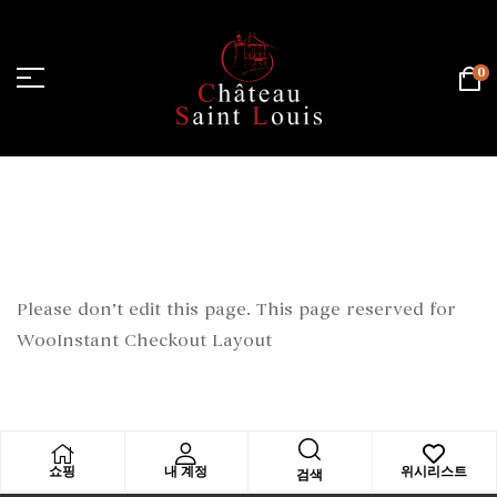
0
홈 페이지
/
wooinstant-checkout
Please don’t edit this page. This page reserved for
WooInstant Checkout Layout
쇼핑
내 계정
위시리스트
검색