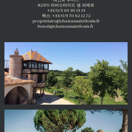
82370 라바스타이드 생 피에르
+33/0/5 63 30 13 13
팩스: +33/0/9 70 62 12 72
proprietaire@chateausaintlouis.fr
benoit@chateausaintlouis.fr